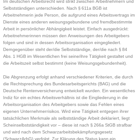
Im deutschen Arbeitsrecht wird strikt zwischen Arbeitnehmern und
Selbstständigen unterschieden. Nach § 611a BGB ist
Arbeitnehmerin jede Person, die aufgrund eines Arbeitsvertrags im
Dienste eines anderen weisungsgebundene und fremdbestimmte
Arbeit in persönlicher Abhängigkeit leistet. Einfach ausgedrückt:
Arbeitnehmerinnen müssen den Anweisungen des Arbeitgebers
folgen und sind in dessen Arbeitsorganisation eingegliedert.
Demgegenüber steht der/die Selbstständige, der/die nach § 84
Abs. 1 HGB im Wesentlichen frei seine/ihre Tätigkeit gestaltet und
die Arbeitszeit selbst bestimmt (keine Weisungsgebundenheit).
Die Abgrenzung erfolgt anhand verschiedener Kriterien, die durch
die Rechtsprechung des Bundesarbeitsgerichts (BAG) und die
Deutsche Rentenversicherung entwickelt wurden. Ein wesentliches
Indiz für ein echtes Arbeitsverhältnis ist die Eingliederung in die
Arbeitsorganisation des Arbeitgebers sowie das Fehlen eines
eigenen Unternehmerrisikos. Wird eine Tätigkeit entgegen ihrer
tatsächlichen Merkmale als selbstständige Arbeit deklariert, liegt
Scheinselbstständigkeit vor – diese ist nach § 266a StGB strafbar
und wird nach dem Schwarzarbeitsbekämpfungsgesetz
(SchwarzArbG) verfolgt. Zur Klärung des Status kann ein