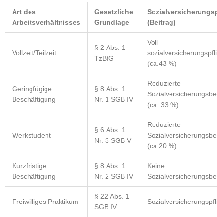
Art des
Gesetzliche
Sozialversicherungsp
Arbeitsverhältnisses
Grundlage
(Beitrag)
Voll
§ 2 Abs. 1
Vollzeit/Teilzeit
sozialversicherungspfli
TzBfG
(ca.43 %)
Reduzierte
Geringfügige
§ 8 Abs. 1
Sozialversicherungsbe
Beschäftigung
Nr. 1 SGB IV
(ca. 33 %)
Reduzierte
§ 6 Abs. 1
Werkstudent
Sozialversicherungsbe
Nr. 3 SGB V
(ca.20 %)
Kurzfristige
§ 8 Abs. 1
Keine
Beschäftigung
Nr. 2 SGB IV
Sozialversicherungsbe
§ 22 Abs. 1
Freiwilliges Praktikum
Sozialversicherungspfli
SGB IV