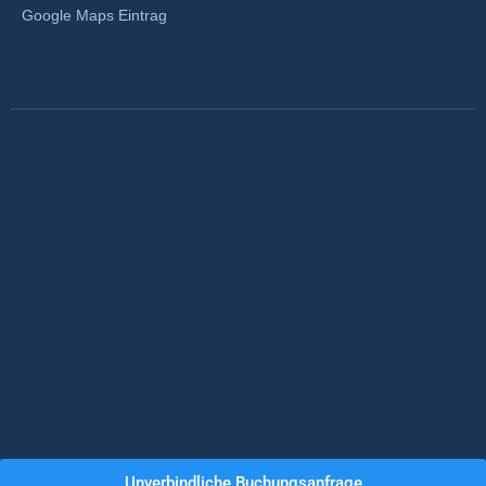
Google Maps Eintrag
© Copyright Schiller-Eventpersonal GmbH 2024
Unverbindliche Buchungsanfrage