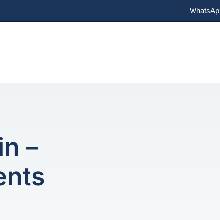
WhatsAp
in –
ents