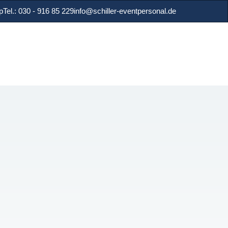
p
Tel.: 030 - 916 85 229
info@schiller-eventpersonal.de