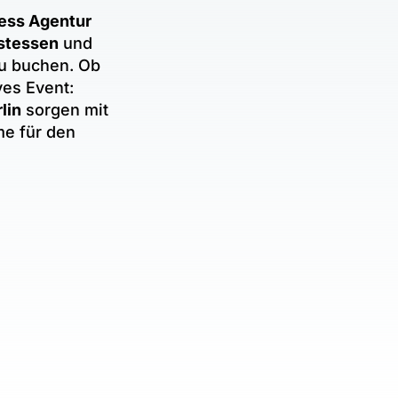
ess Agentur
stessen
und
zu buchen. Ob
ves Event:
lin
sorgen mit
me für den