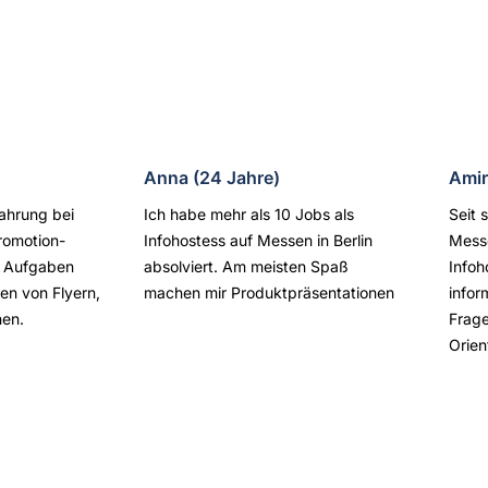
Anna (24 Jahre)
Amir
ahrung bei
Ich habe mehr als 10 Jobs als
Seit 
romotion-
Infohostess auf Messen in Berlin
Messe
ne Aufgaben
absolviert. Am meisten Spaß
Infoh
len von Flyern,
machen mir Produktpräsentationen
infor
nen.
Frage
Orien