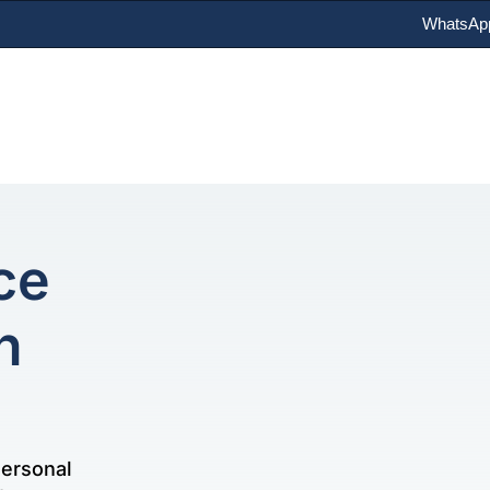
WhatsAp
ce
n
Personal