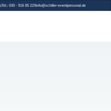
p
Tel.: 030 - 916 85 229
info@schiller-eventpersonal.de