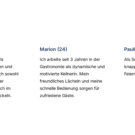
Marion (24)
Paul
ls
Ich arbeite seit 3 Jahren in der
Als S
en und
Gastronomie als dynamische und
knapp
ch sowohl
motivierte Kellnerin. Mein
Feier
er
freundliches Lächeln und meine
ch im
schnelle Bedienung sorgen für
ckeln.
zufriedene Gäste.