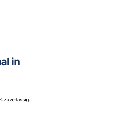
al in
% zuverlässig.