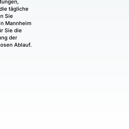
ltungen,
die tägliche
n Sie
 in Mannheim
r Sie die
ung der
losen Ablauf.