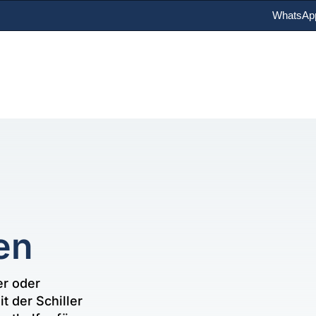
WhatsAp
en
er oder
t der Schiller