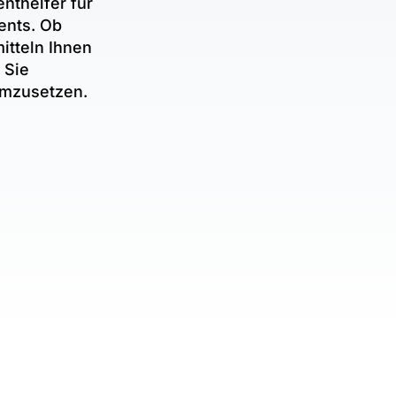
nthelfer für
ents. Ob
itteln Ihnen
 Sie
umzusetzen.