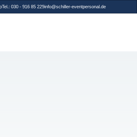
p
Tel.: 030 - 916 85 229
info@schiller-eventpersonal.de