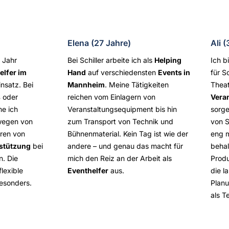
Elena (27 Jahre)
Ali 
m Jahr
Bei Schiller arbeite ich als
Helping
Ich b
elfer im
Hand
auf verschiedensten
Events in
für S
nsatz. Bei
Mannheim
. Meine Tätigkeiten
Thea
s
oder
reichen vom Einlagern von
Vera
e ich
Veranstaltungsequipment bis hin
sorge
wegen von
zum Transport von Technik und
von S
eren von
Bühnenmaterial. Kein Tag ist wie der
eng m
stützung
bei
andere – und genau das macht für
behal
n. Die
mich den Reiz an der Arbeit als
Produ
lexible
Eventhelfer
aus.
die l
besonders.
Planu
als T